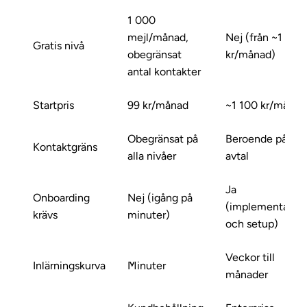
1 000
mejl/månad,
Nej (från ~1 100
Gratis nivå
obegränsat
kr/månad)
antal kontakter
Startpris
99 kr/månad
~1 100 kr/månad
Obegränsat på
Beroende på
Kontaktgräns
alla nivåer
avtal
Ja
Onboarding
Nej (igång på
(implementatio
krävs
minuter)
och setup)
Veckor till
Inlärningskurva
Minuter
månader